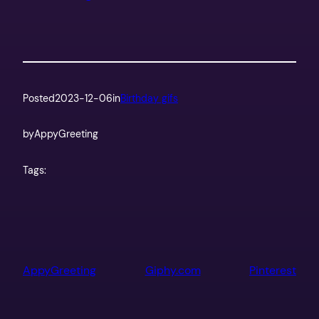
Posted
2023-12-06
in
Birthday gifs
by
AppyGreeting
Tags:
AppyGreeting
Giphy.com
Pinterest