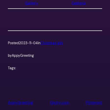
Gallery
Galleria
Posted
2023-11-04
in
Christmas gifs
by
AppyGreeting
Tags:
AppyGreeting
Giphy.com
Pinterest