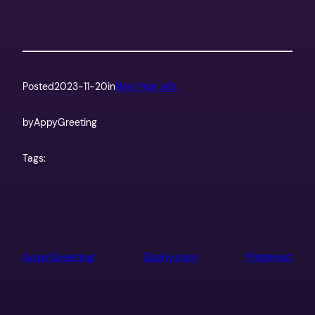
Posted
2023-11-20
in
New Year gifs
by
AppyGreeting
Tags:
AppyGreeting
Giphy.com
Pinterest