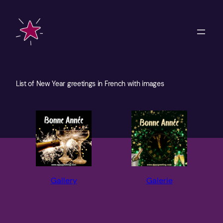
Skip
to
content
List of New Year greetings in French with images
Gallery
Galerie