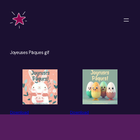
Skip
to
content
Joyeuses Pâques gif
Download
Download