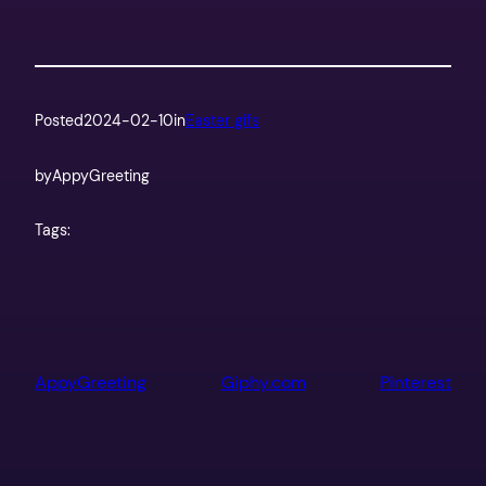
Posted
2024-02-10
in
Easter gifs
by
AppyGreeting
Tags:
AppyGreeting
Giphy.com
Pinterest